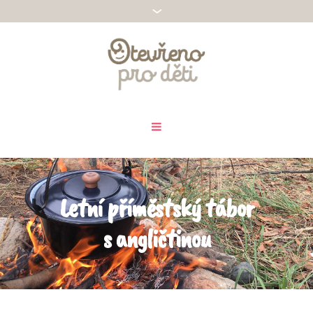
Letní příměstský tábor
s angličtinou