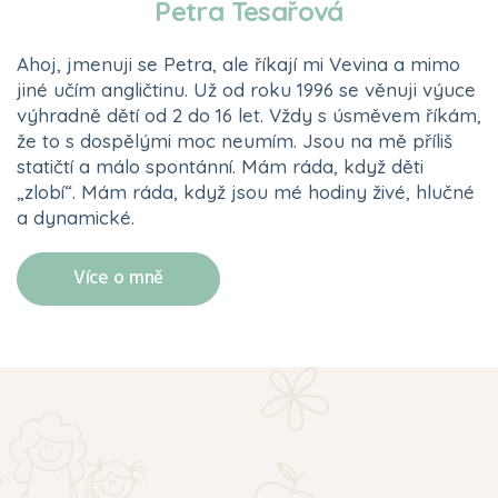
Petra Tesařová
Ahoj, jmenuji se Petra, ale říkají mi Vevina a mimo
jiné učím angličtinu. Už od roku 1996 se věnuji výuce
výhradně dětí od 2 do 16 let. Vždy s úsměvem říkám,
že to s dospělými moc neumím. Jsou na mě příliš
statičtí a málo spontánní. Mám ráda, když děti
„zlobí“. Mám ráda, když jsou mé hodiny živé, hlučné
a dynamické.
Více o mně