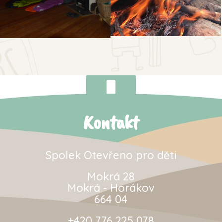
Kontakt
Spolek Otevřeno pro děti
Mokrá 28
Mokrá - Horákov
664 04
+420 776 225 078